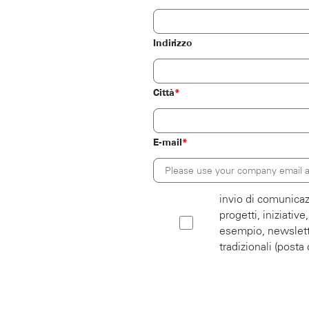
Indirizzo
Città
*
E-mail
*
invio di comunicazi
progetti, iniziativ
esempio, newslette
tradizionali (posta