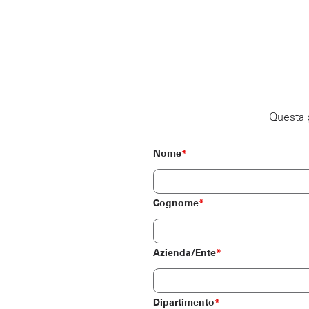
Questa p
Nome
*
Cognome
*
Azienda/Ente
*
Dipartimento
*